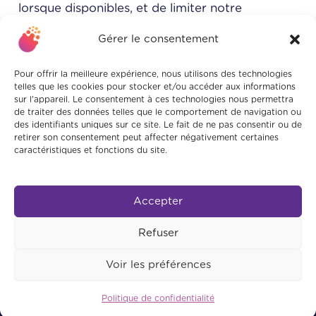
lorsque disponibles, et de limiter notre
empreinte écologique.
Gérer le consentement
Nos employés:
Le bien-être de notre équipe
Pour offrir la meilleure expérience, nous utilisons des technologies
est une priorité car nous croyons fermement
telles que les cookies pour stocker et/ou accéder aux informations
sur l'appareil. Le consentement à ces technologies nous permettra
que de travailler dans une atmosphère agréable
de traiter des données telles que le comportement de navigation ou
et conviviale, où la bonne entente est de mise,
des identifiants uniques sur ce site. Le fait de ne pas consentir ou de
retirer son consentement peut affecter négativement certaines
est un gage de succès.
caractéristiques et fonctions du site.
Accepter
Refuser
Conditions d’utilisation
Politique de confidentialité
Politique de cookies
Voir les préférences
LinkedIn
Facebook
Politique de confidentialité