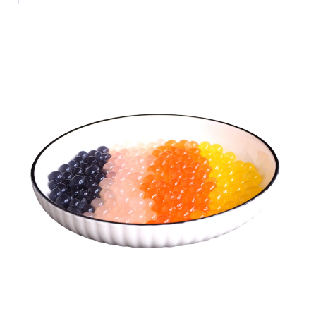
c’est ce qui rend mon travail si passionnant. Je suis
Diplômé en ingénierie informatique, j’ai affiné mon
également en charge du projet d’obtension de notre
talent pour la résolution de problèmes à travers mes
certification GFSI.
expériences au sein de diverses entreprises en
programmation. Aujourd’hui, je pilote les opérations
quotidiennes de La Bulle Bleue avec une vision
stratégique orientée vers l’efficacité. Mon approche
analytique et mon expertise en ingénierie
contribuent à créer des solutions technologiques
qui assurent une production stable et optimisée
pour l’entreprise.