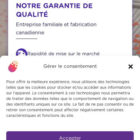
NOTRE GARANTIE DE
QUALITÉ
Entreprise familiale et fabrication
canadienne
Rapidité de mise sur le marché
Gérer le consentement
Parlez directement avec les décideurs
Normes strictes de sécurité alimentaire
Pour offrir la meilleure expérience, nous utilisons des technologies
et formation continue des employés
telles que les cookies pour stocker et/ou accéder aux informations
sur l'appareil. Le consentement à ces technologies nous permettra
Produits rigoureusement testés en
de traiter des données telles que le comportement de navigation ou
des identifiants uniques sur ce site. Le fait de ne pas consentir ou de
laboratoire et sur le marché
retirer son consentement peut affecter négativement certaines
caractéristiques et fonctions du site.
Accepter