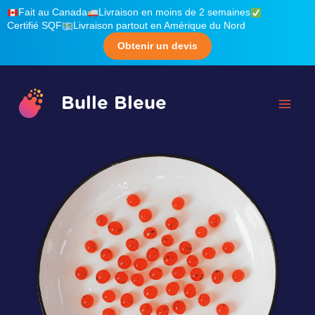
Aller
Fait au Canada
Livraison en moins de 2 semaines
Certifié SQF
Livraison partout en Amérique du Nord
au
Obtenir un devis
contenu
Bulle Bleue
Mai
Men