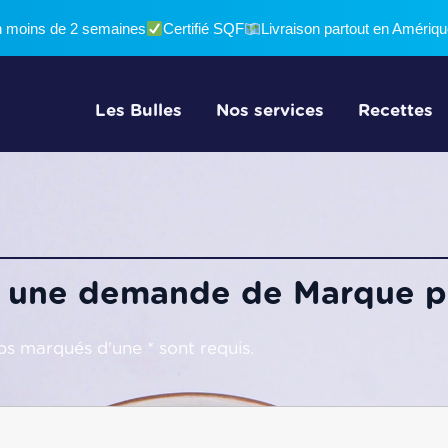
n moins de 2 semaines
Certifié SQF
Livraison partout en Amériq
Les Bulles
Nos services
Recettes
e une demande de Marque p
s marqués d'une * sont requis.