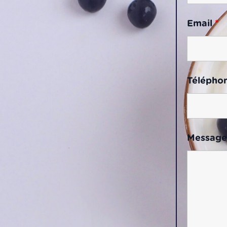
Email
*
Télépho
Messag