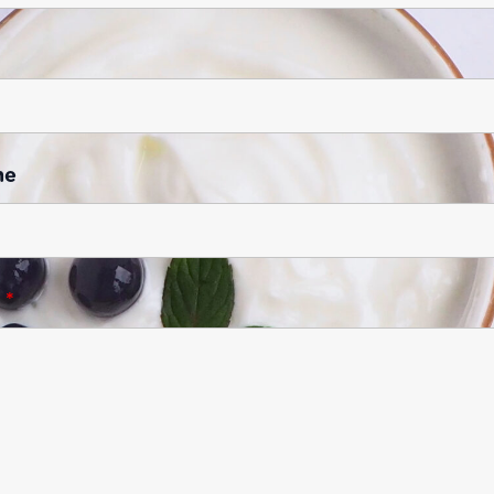
ne
e
*